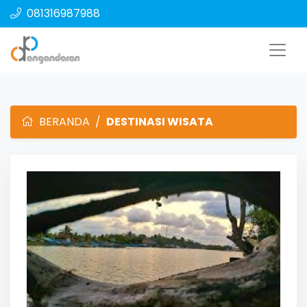
081316987988
BERANDA
DESTINASI WISATA