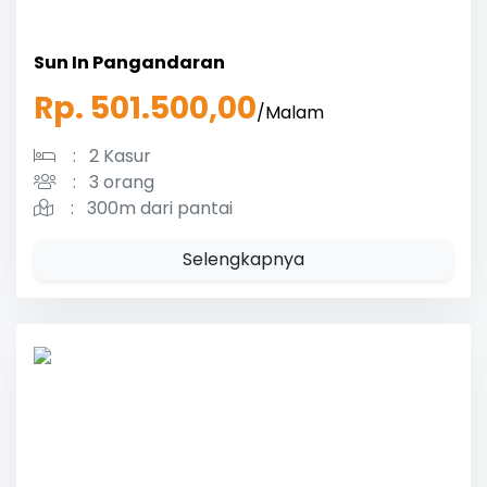
Sun In Pangandaran
Rp. 501.500,00
/Malam
:
2 Kasur
:
3 orang
:
300m dari pantai
Selengkapnya