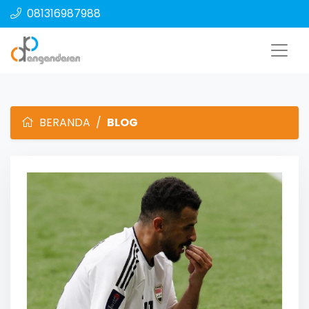
081316987988
BERANDA
BLOG