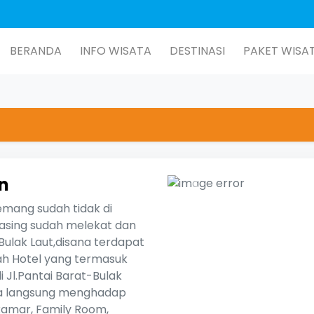
BERANDA
INFO WISATA
DESTINASI
PAKET WISA
n
Previous
mang sudah tidak di
s asing sudah melekat dan
Bulak Laut,disana terdapat
h Hotel yang termasuk
 Jl.Pantai Barat-Bulak
ya langsung menghadap
kamar, Family Room,